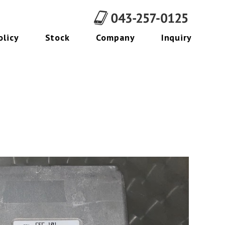
販売のPRIZE Import Car Sal
olicy
Stock
Company
Inquiry